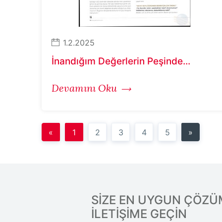
1.2.2025
İnandığım Değerlerin Peşinde...
Devamını Oku
«
1
2
3
4
5
»
SİZE EN UYGUN ÇÖZÜM
İLETİŞİME GEÇİN