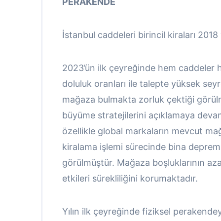
PERAKENDE
İstanbul caddeleri birincil kiraları 201
2023’ün ilk çeyreğinde hem caddeler h
doluluk oranları ile talepte yüksek se
mağaza bulmakta zorluk çektiği görülm
büyüme stratejilerini açıklamaya deva
özellikle global markaların mevcut m
kiralama işlemi sürecinde bina deprem d
görülmüştür. Mağaza boşluklarının az
etkileri sürekliliğini korumaktadır.
Yılın ilk çeyreğinde fiziksel perakend