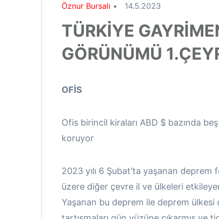
Öznur Bursalı
•
14.5.2023
TÜRKİYE GAYRİME
GÖRÜNÜMÜ 1.ÇEY
OFİS
Ofis birincil kiraları ABD $ bazında beş
koruyor
2023 yılı 6 Şubat’ta yaşanan deprem fe
üzere diğer çevre il ve ülkeleri etkiley
Yaşanan bu deprem ile deprem ülkesi ol
tartışmaları gün yüzüne çıkarmış ve ti