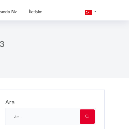
sında Biz
İletişim
3
Ara