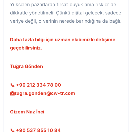
Yükselen pazarlarda fırsat büyük ama riskler de
dikkatle yönetilmeli. Çünkü dijital gelecek, sadece
veriye değil, o verinin nerede barındığına da bağlı.
Daha fazla bilgi için uzman ekibimizle iletişime
geçebilirsiniz.
Tuğra Gönden
📞 +90 212 334 78 00
📩tugra.gonden@cw-tr.com
Gizem Naz İnci
📞 +90 537 855 10 84