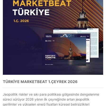
TÜRKİYE MARKETBEAT 1.ÇEYREK 2026
Jeopolitik riskler ve sıkı para politikası gölgesinde dengelenme
süreci sürüyor 2026 yılının ilk çeyreğinde artan jeopolitik
gerilimler ve yükselen enerji fiyatları küresel belirsizlikleri