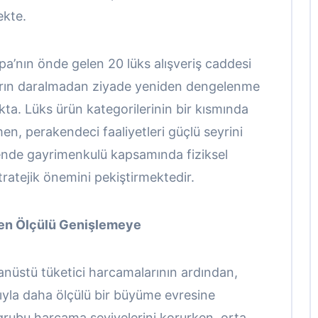
ekte.
’nın önde gelen 20 lüks alışveriş caddesi
azarın daralmadan ziyade yeniden dengelenme
ta. Lüks ürün kategorilerinin bir kısmında
n, perakendeci faaliyetleri güçlü seyrini
nde gayrimenkulü kapsamında fiziksel
tratejik önemini pekiştirmektedir.
en Ölçülü Genişlemeye
üstü tüketici harcamalarının ardından,
rıyla daha ölçülü bir büyüme evresine
i grubu harcama seviyelerini korurken, orta